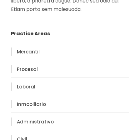
libero, a pharetra augue. Donec sed odio dui.
Etiam porta sem malesuada.
Practice Areas
Mercantil
Procesal
Laboral
Inmobiliario
Administrativo
Civil