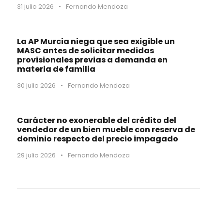
31 julio 2026
•
Fernando Mendoza
La AP Murcia niega que sea exigible un
MASC antes de solicitar medidas
provisionales previas a demanda en
materia de familia
30 julio 2026
•
Fernando Mendoza
Carácter no exonerable del crédito del
vendedor de un bien mueble con reserva de
dominio respecto del precio impagado
29 julio 2026
•
Fernando Mendoza