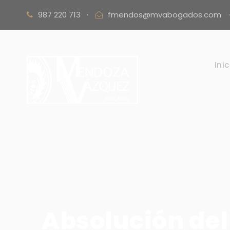
987 220 713
·
fmendos@mvabogados.com
·
Inic
Absolución del