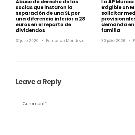
Abuso de derecho de las
La AP Murcia
socias que instaron la
exigible un 
separación de una SL por
solicitar me
una diferencia inferior a 28
provisionale
euros en el reparto de
demanda en 
dividendos
familia
31 julio 2026
•
Fernando Mendoza
30 julio 2026
•
Leave a Reply