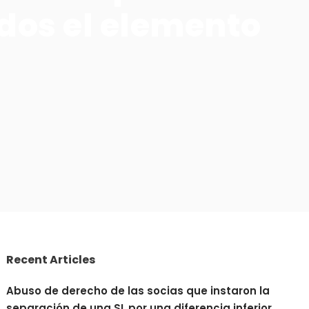
ados el elemento
Recent Articles
Abuso de derecho de las socias que instaron la
separación de una SL por una diferencia inferior