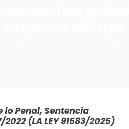
en los hechos prob
subjetivo del tipo
Fernando Mendoza
•
Blog
•
no comments
 lo Penal, Sentencia
97/2022 (LA LEY 91583/2025)