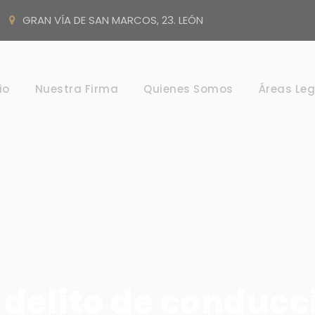
GRAN VÍA DE SAN MARCOS, 23. LEÓN
io
Nuestra Firma
Quienes Somos
Áreas Leg
 delito de conducc