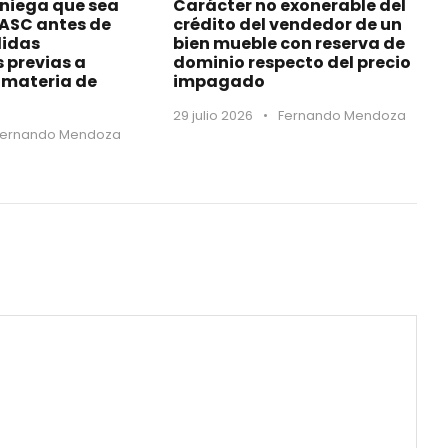
 niega que sea
Carácter no exonerable del
MASC antes de
crédito del vendedor de un
didas
bien mueble con reserva de
s previas a
dominio respecto del precio
materia de
impagado
29 julio 2026
•
Fernando Mendoza
Fernando Mendoza