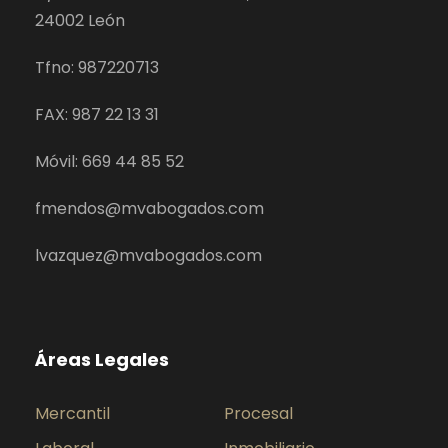
24002 León
Tfno: 987220713
FAX: 987 22 13 31
Móvil: 669 44 85 52
fmendos@mvabogados.com
lvazquez@mvabogados.com
Áreas Legales
Mercantil
Procesal