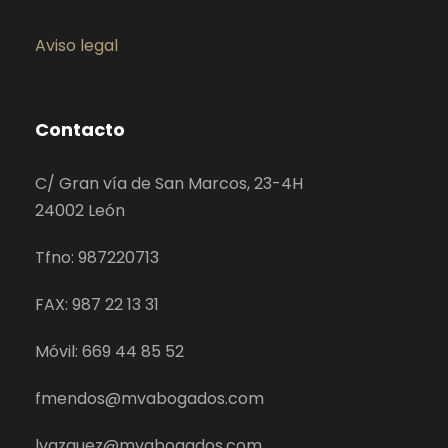
Aviso legal
Contacto
C/ Gran vía de San Marcos, 23-4H
24002 León
Tfno: 987220713
FAX: 987 22 13 31
Móvil: 669 44 85 52
fmendos@mvabogados.com
lvazquez@mvabogados.com