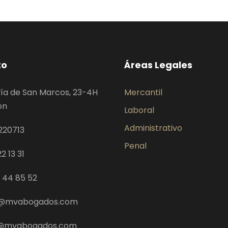
to
Áreas Legales
ía de San Marcos, 23-4H
Mercantil
ón
Laboral
Administrativo
220713
Penal
2 13 31
9 44 85 52
@mvabogados.com
z@mvabogados.com