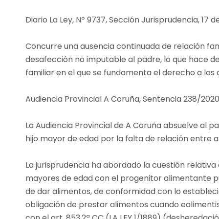
Diario La Ley, Nº 9737, Sección Jurisprudencia, 17
Concurre una ausencia continuada de relación fam
desafección no imputable al padre, lo que hace des
familiar en el que se fundamenta el derecho a los 
Audiencia Provincial A Coruña, Sentencia 238/2020,
La Audiencia Provincial de A Coruña absuelve al p
hijo mayor de edad por la falta de relación entre 
La jurisprudencia ha abordado la cuestión relativa a
mayores de edad con el progenitor alimentante pu
de dar alimentos, de conformidad con lo establecido
obligación de prestar alimentos cuando ealimentis
con el art. 853.2ª CC (LA LEY 1/1889) (desheredaci