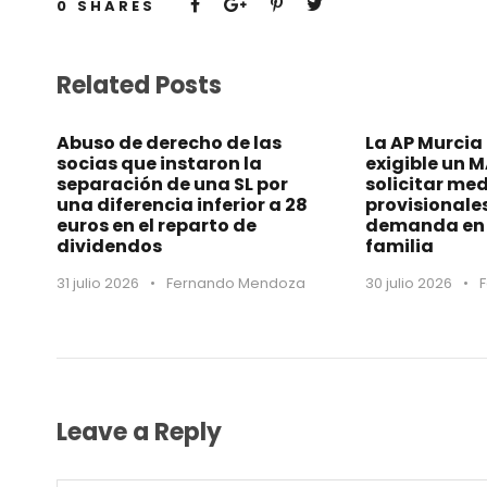
0
SHARES
Related Posts
Abuso de derecho de las
La AP Murcia
socias que instaron la
exigible un 
separación de una SL por
solicitar me
una diferencia inferior a 28
provisionale
euros en el reparto de
demanda en 
dividendos
familia
31 julio 2026
•
Fernando Mendoza
30 julio 2026
•
Leave a Reply