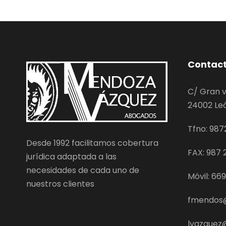
Contac
C/ Gran v
24002 Le
Tfno: 987
Desde 1992 facilitamos cobertura
FAX: 987 2
jurídica adaptada a las
necesidades de cada uno de
Móvil: 66
nuestros clientes
fmendos
lvazque