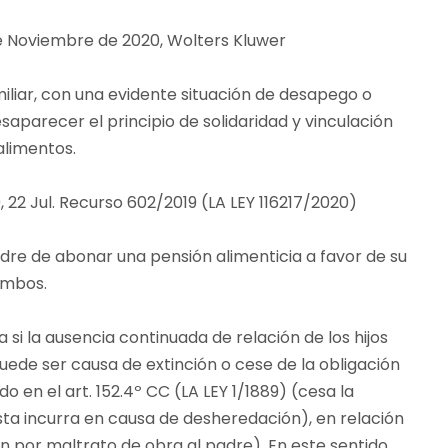
 de Noviembre de 2020, Wolters Kluwer
iliar, con una evidente situación de desapego o
aparecer el principio de solidaridad y vinculación
alimentos.
 22 Jul. Recurso 602/2019 (LA LEY 116217/2020)
adre de abonar una pensión alimenticia a favor de su
ambos.
 si la ausencia continuada de relación de los hijos
ede ser causa de extinción o cese de la obligación
 en el art. 152.4º CC (LA LEY 1/1889) (cesa la
ta incurra en causa de desheredación), en relación
ón por maltrato de obra al padre). En este sentido,