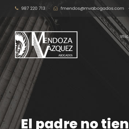
987 220 713
·
fmendos@mvabogados.com
·
Inic
El padre no tie