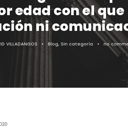
or edad con el que 
ación ni comunica
ID VILLADANGOS
•
Blog
,
Sin categoría
•
no comme
2020