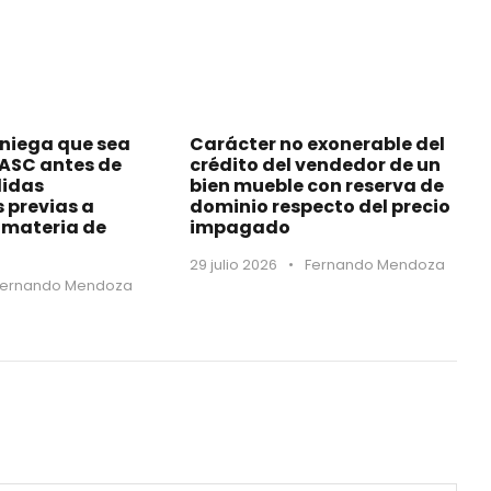
 niega que sea
Carácter no exonerable del
MASC antes de
crédito del vendedor de un
didas
bien mueble con reserva de
s previas a
dominio respecto del precio
materia de
impagado
29 julio 2026
•
Fernando Mendoza
Fernando Mendoza