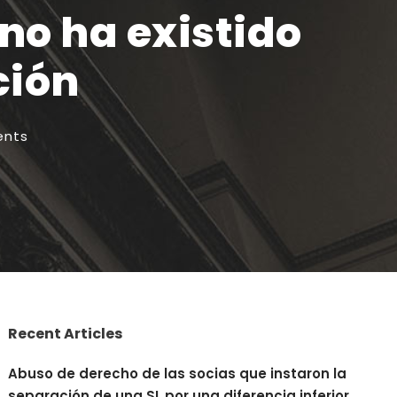
no ha existido
ción
nts
Recent Articles
Abuso de derecho de las socias que instaron la
separación de una SL por una diferencia inferior