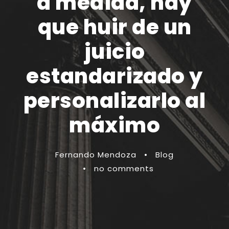
a medida, hay
que huir de un
juicio
estandarizado y
personalizarlo al
máximo
Fernando Mendoza
•
Blog
•
no comments