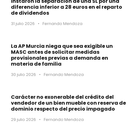
instaron la separación de una SL por una
diferencia inferior a 28 euros en el reparto
de dividendos
31 julio 2026
•
Fernando Mendoza
La AP Murcia niega que sea exigible un
MASC antes de solicitar medidas
provisionales previas a demanda en
materia de familia
30 julio 2026
•
Fernando Mendoza
Carácter no exonerable del crédito del
vendedor de un bien mueble con reserva de
dominio respecto del precio impagado
29 julio 2026
•
Fernando Mendoza