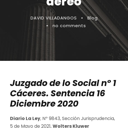
aéreo
DAVID VILLADANGOS
•
Blog
•
no comments
Juzgado de lo Social nº 1
Cáceres. Sentencia 16
Diciembre 2020
Diario La Ley
, Nº 9843, Sección Jurisprudencia,
5 de Mayo de 2021,
Wolters Kluwer