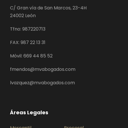
C/ Gran vía de San Marcos, 23-4H
24002 León
Tfno: 987220713
FAX: 987 22 13 31
Móvil: 669 44 85 52
fmendos@mvabogados.com
lvazquez@mvabogados.com
Áreas Legales
Mercantil
Procesal