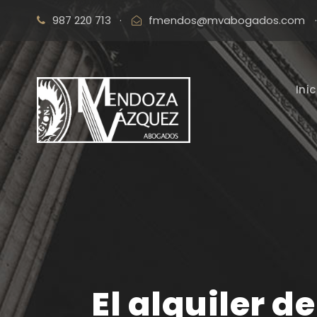
987 220 713
·
fmendos@mvabogados.com
·
Inic
El alquiler d