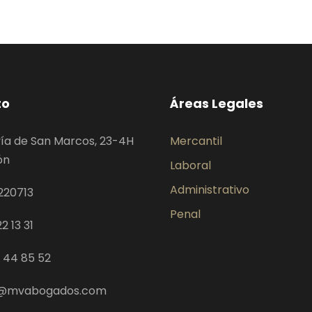
to
Áreas Legales
ía de San Marcos, 23-4H
Mercantil
ón
Laboral
Administrativo
220713
Penal
2 13 31
9 44 85 52
@mvabogados.com