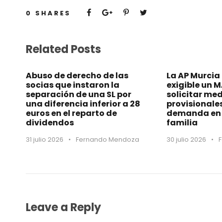
0
SHARES
Related Posts
Abuso de derecho de las
La AP Murcia
socias que instaron la
exigible un 
separación de una SL por
solicitar me
una diferencia inferior a 28
provisionale
euros en el reparto de
demanda en 
dividendos
familia
31 julio 2026
•
Fernando Mendoza
30 julio 2026
•
Leave a Reply