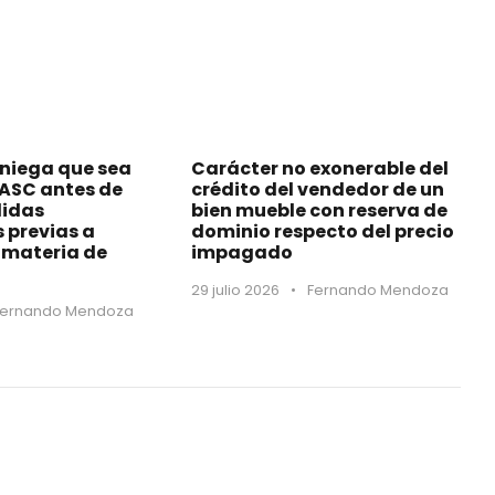
 niega que sea
Carácter no exonerable del
MASC antes de
crédito del vendedor de un
didas
bien mueble con reserva de
s previas a
dominio respecto del precio
materia de
impagado
29 julio 2026
•
Fernando Mendoza
Fernando Mendoza