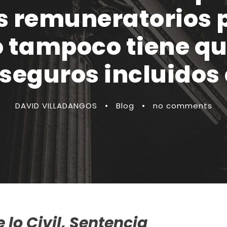
es remuneratorios p
o tampoco tiene qu
seguros incluidos 
DAVID VILLADANGOS
•
Blog
•
no comments
 lo Civil, Sentencia