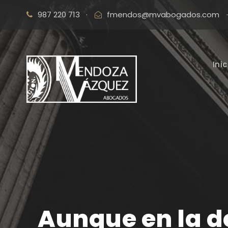
987 220 713
·
fmendos@mvabogados.com
·
Inic
Aunque en la d