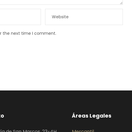
or the next time I comment.
to
Áreas Legales
ía de San Marcos, 23-4H
Mercantil