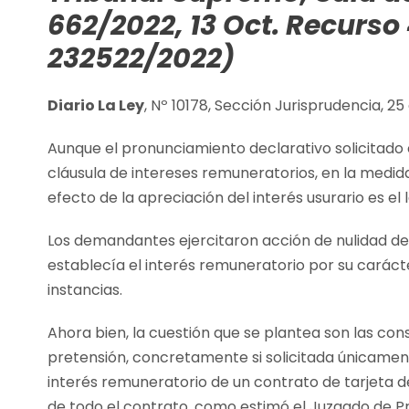
662/2022, 13 Oct. Recurso
232522/2022)
Diario La Ley
, Nº 10178, Sección Jurisprudencia, 
Aunque el pronunciamiento declarativo solicitado ci
cláusula de intereses remuneratorios, en la medida
efecto de la apreciación del interés usurario es el l
Los demandantes ejercitaron acción de nulidad de 
establecía el interés remuneratorio por su carác
instancias.
Ahora bien, la cuestión que se plantea son las co
pretensión, concretamente si solicitada únicamente
interés remuneratorio de un contrato de tarjeta de
de todo el contrato, como estimó el Juzgado de Pri