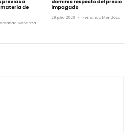
s previas a
dominio respecto del precio
materia de
impagado
29 julio 2026
•
Fernando Mendoza
Fernando Mendoza