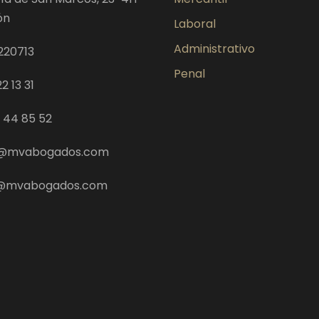
ón
Laboral
Administrativo
220713
Penal
2 13 31
9 44 85 52
@mvabogados.com
z@mvabogados.com