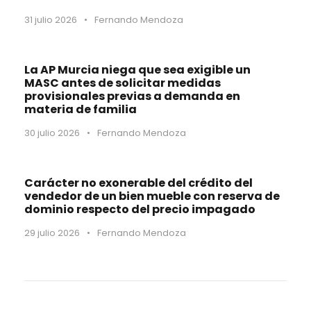
31 julio 2026
•
Fernando Mendoza
La AP Murcia niega que sea exigible un
MASC antes de solicitar medidas
provisionales previas a demanda en
materia de familia
30 julio 2026
•
Fernando Mendoza
Carácter no exonerable del crédito del
vendedor de un bien mueble con reserva de
dominio respecto del precio impagado
29 julio 2026
•
Fernando Mendoza