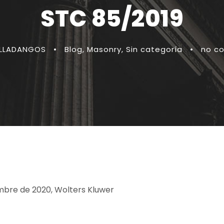
STC 85/2019
ILLADANGOS
•
Blog
,
Masonry
,
Sin categoría
•
no c
iembre de 2020, Wolters Kluwer