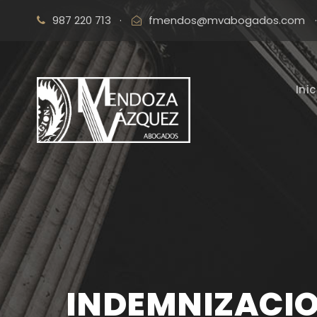
987 220 713
·
fmendos@mvabogados.com
·
Inic
INDEMNIZACIO