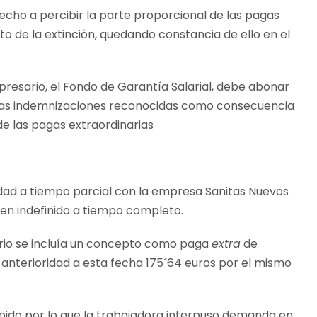
recho a percibir la parte proporcional de las pagas
 de la extinción, quedando constancia de ello en el
presario, el Fondo de Garantía Salarial, debe abonar
ón, las indemnizaciones reconocidas como consecuencia
e las pagas extraordinarias
nidad a tiempo parcial con la empresa Sanitas Nuevos
 en indefinido a tiempo completo.
ario se incluía un concepto como paga
extra
de
anterioridad a esta fecha 175´64 euros por el mismo
espido por lo que la trabajadora interpuso demanda en