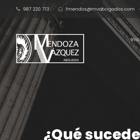
987 220 713
·
fmendos@mvabogados.com
·
Inic
¿Qué sucede