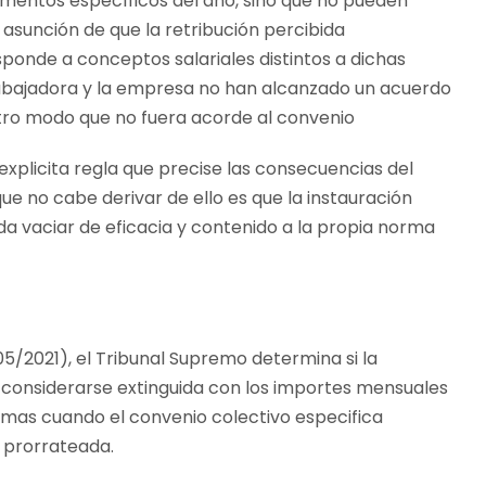
mentos específicos del año, sino que no pueden
asunción de que la retribución percibida
onde a conceptos salariales distintos a dichas
trabajadora y la empresa no han alcanzado un acuerdo
 otro modo que no fuera acorde al convenio
explicita regla que precise las consecuencias del
ue no cabe derivar de ello es que la instauración
a vaciar de eficacia y contenido a la propia norma
05/2021), el Tribunal Supremo determina si la
 considerarse extinguida con los importes mensuales
smas cuando el convenio colectivo especifica
prorrateada.