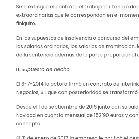
Si se extingue el contrato el trabajador tendrá de
extraordinarias que le correspondan en el momento
finiquito.
En los supuestos de insolvencia o concurso del em
los salarios ordinarios, los salarios de tramitaci
de la sentencia además de la parte proporcional d
II.
Supuesto de hecho
El 3-7-2014 la actora firmó un contrato de interi
Negocios, S.L que con posterioridad se transformó
Desde el 1 de septiembre de 2016 junto con su sal
Navidad en cuantía mensual de 152´90 euros y con 
concepto.
El 31 de enero de 2017 la empresa le notificó el d