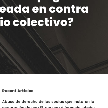
teada en contra
io colectivo?
Recent Articles
Abuso de derecho de las socias que instaron la
separación de una SL por una diferencia inferior