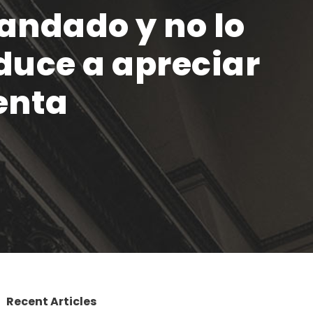
mandado y no lo
duce a apreciar
enta
Recent Articles