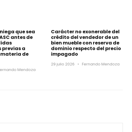
 niega que sea
Carácter no exonerable del
MASC antes de
crédito del vendedor de un
didas
bien mueble con reserva de
s previas a
dominio respecto del precio
materia de
impagado
29 julio 2026
•
Fernando Mendoza
Fernando Mendoza