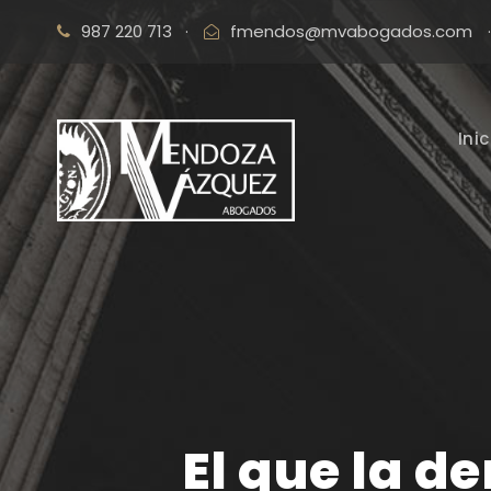
987 220 713
·
fmendos@mvabogados.com
·
Inic
El que la d