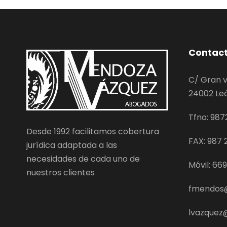
Contac
C/ Gran v
24002 Le
Tfno: 987
Desde 1992 facilitamos cobertura
FAX: 987 2
jurídica adaptada a las
necesidades de cada uno de
Móvil: 66
nuestros clientes
fmendos
lvazque