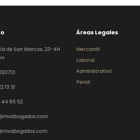
to
Áreas Legales
ía de San Marcos, 23-4H
Mercantil
ón
Laboral
Administrativo
220713
Penal
2 13 31
9 44 85 52
@mvabogados.com
z@mvabogados.com