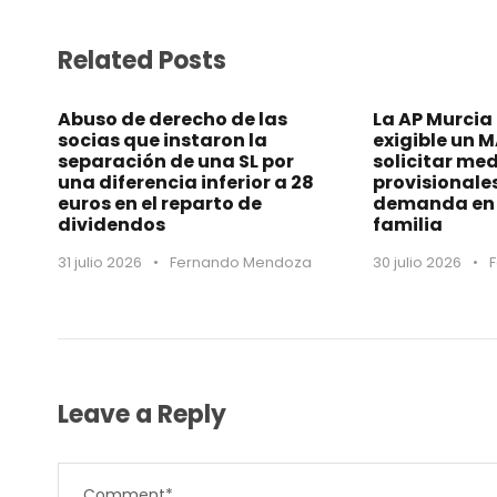
Related Posts
Abuso de derecho de las
La AP Murcia
socias que instaron la
exigible un 
separación de una SL por
solicitar me
una diferencia inferior a 28
provisionale
euros en el reparto de
demanda en 
dividendos
familia
31 julio 2026
•
Fernando Mendoza
30 julio 2026
•
Leave a Reply