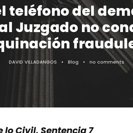
el teléfono del de
al Juzgado no con
uinación fraudul
DAVID VILLADANGOS
•
Blog
•
no comments
lo Civil, Sentencia 7