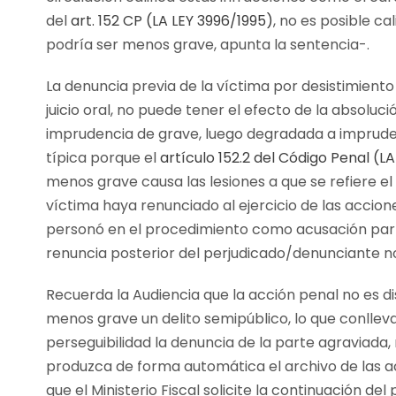
del
art. 152 CP (LA LEY 3996/1995)
, no es posible c
podría ser menos grave, apunta la sentencia-.
La denuncia previa de la víctima por desistimiento
juicio oral, no puede tener el efecto de la absoluc
imprudencia de grave, luego degradada a imprude
típica porque el
artículo 152.2 del Código Penal (L
menos grave causa las lesiones a que se refiere el
víctima haya renunciado al ejercicio de las accion
personó en el procedimiento como acusación parti
renuncia posterior del perjudicado/denunciante no
Recuerda la Audiencia que la acción penal no es di
menos grave un delito semipúblico, lo que conlleva
perseguibilidad la denuncia de la parte agraviada, n
produzca de forma automática el archivo de las ac
que el Ministerio Fiscal solicite la continuación de