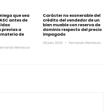
 niega que sea
Carácter no exonerable del
MASC antes de
crédito del vendedor de un
didas
bien mueble con reserva de
s previas a
dominio respecto del precio
materia de
impagado
29 julio 2026
•
Fernando Mendoza
Fernando Mendoza