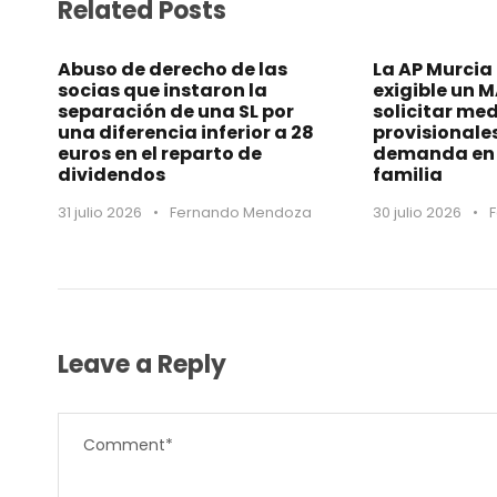
Related Posts
Abuso de derecho de las
La AP Murcia
socias que instaron la
exigible un 
separación de una SL por
solicitar me
una diferencia inferior a 28
provisionale
euros en el reparto de
demanda en 
dividendos
familia
31 julio 2026
•
Fernando Mendoza
30 julio 2026
•
Leave a Reply