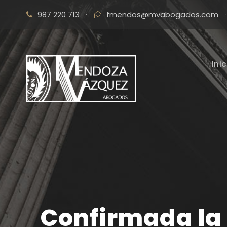
987 220 713
·
fmendos@mvabogados.com
·
Inic
Confirmada la