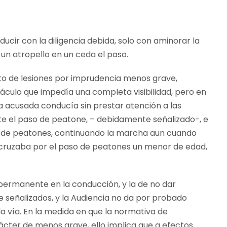
cir con la diligencia debida, solo con aminorar la
 un atropello en un ceda el paso.
to de lesiones por imprudencia menos grave,
áculo que impedía una completa visibilidad, pero en
la acusada conducía sin prestar atención a las
nte el paso de peatone, – debidamente señalizado-, e
so de peatones, continuando la marcha aun cuando
e cruzaba por el paso de peatones un menor de edad,
 permanente en la conducción, y la de no dar
 señalizados, y la Audiencia no da por probado
la vía. En la medida en que la normativa de
rácter de menos grave, ello implica que a efectos