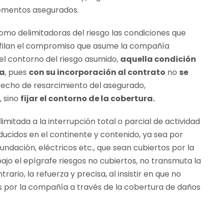
lementos asegurados.
 como delimitadoras del riesgo las condiciones que
erfilan el compromiso que asume la compañía
l contorno del riesgo asumido,
aquella condición
ra
, pues
con su incorporación al contrato
no
se
erecho de resarcimiento del asegurado,
, sino
fijar el contorno de la cobertura.
mitada a la interrupción total o parcial de actividad
ucidos en el continente y contenido, ya sea por
nundación, eléctricos etc., que sean cubiertos por la
bajo el epígrafe riesgos no cubiertos, no transmuta la
rario, la refuerza y precisa, al insistir en que no
s por la compañía a través de la cobertura de daños