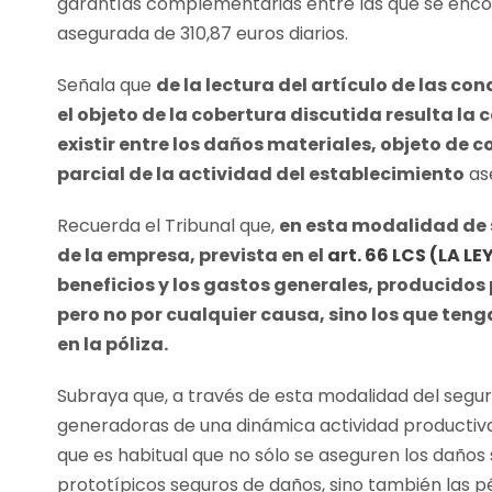
garantías complementarias entre las que se enco
asegurada de 310,87 euros diarios.
Señala que
de la lectura del artículo de las co
el objeto de la cobertura discutida resulta la
existir entre los daños materiales, objeto de co
parcial de la actividad del establecimiento
as
Recuerda el Tribunal que,
en esta modalidad de s
de la empresa, prevista en el
art. 66 LCS (LA LE
beneficios y los gastos generales, producidos 
pero no por cualquier causa, sino los que ten
en la póliza.
Subraya que, a través de esta modalidad del segu
generadoras de una dinámica actividad productiva
que es habitual que no sólo se aseguren los daños 
prototípicos seguros de daños, sino también las p