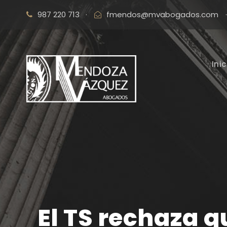
987 220 713
·
fmendos@mvabogados.com
·
Inic
El TS rechaza q