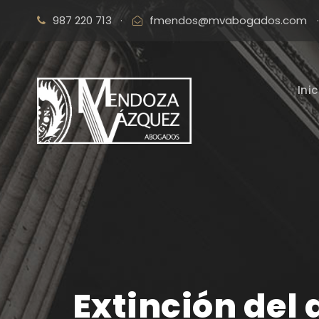
987 220 713
·
fmendos@mvabogados.com
·
Inic
Extinción del 