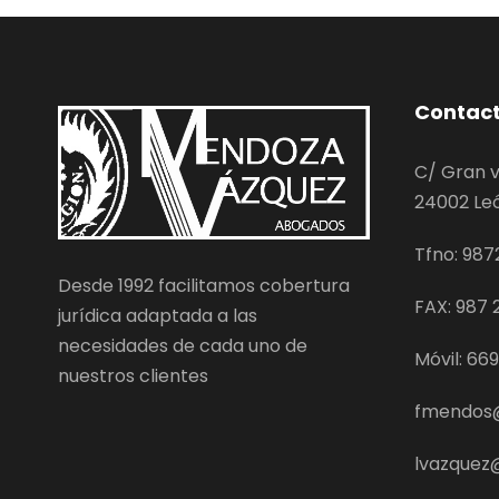
Contac
C/ Gran v
24002 Le
Tfno: 987
Desde 1992 facilitamos cobertura
FAX: 987 2
jurídica adaptada a las
necesidades de cada uno de
Móvil: 66
nuestros clientes
fmendos
lvazque