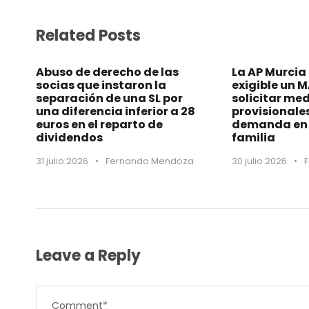
Related Posts
Abuso de derecho de las
La AP Murcia
socias que instaron la
exigible un 
separación de una SL por
solicitar me
una diferencia inferior a 28
provisionale
euros en el reparto de
demanda en 
dividendos
familia
31 julio 2026
•
Fernando Mendoza
30 julio 2026
•
Leave a Reply