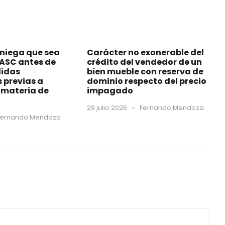
 niega que sea
Carácter no exonerable del
MASC antes de
crédito del vendedor de un
didas
bien mueble con reserva de
s previas a
dominio respecto del precio
materia de
impagado
29 julio 2026
•
Fernando Mendoza
Fernando Mendoza