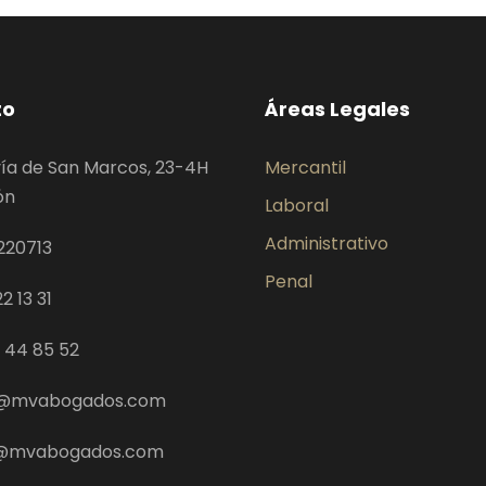
to
Áreas Legales
ía de San Marcos, 23-4H
Mercantil
ón
Laboral
Administrativo
220713
Penal
2 13 31
9 44 85 52
@mvabogados.com
z@mvabogados.com