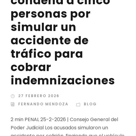
condena a cinco
personas por
simular un
accidente de
tráfico para
cobrar
indemnizaciones
27 FEBRERO 2026
FERNANDO MENDOZA
BLOG
2 min PENAL 25-2-2026 | Consejo General del
Poder Judicial Los acusados simularon un
accidente por colisión, fingiendo que el vehículo