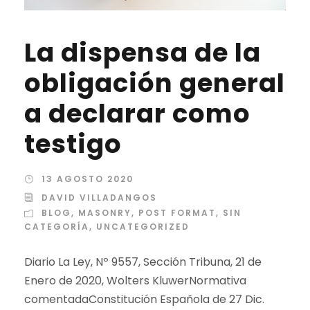
La dispensa de la
obligación general
a declarar como
testigo
13 AGOSTO 2020
DAVID VILLADANGOS
BLOG
,
MASONRY
,
POST FORMAT
,
SIN
CATEGORÍA
,
UNCATEGORIZED
Diario La Ley, Nº 9557, Sección Tribuna, 21 de
Enero de 2020, Wolters KluwerNormativa
comentadaConstitución Española de 27 Dic.