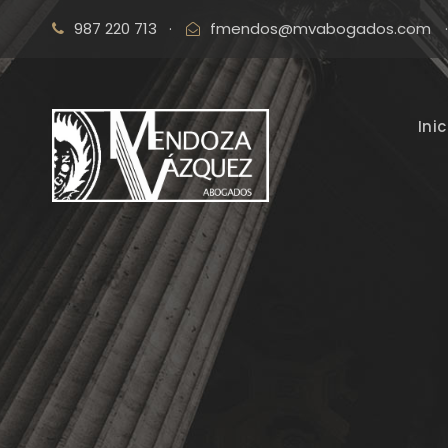
987 220 713
·
fmendos@mvabogados.com
·
Inic