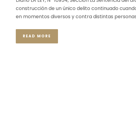
Diario LA LEY, Nº 10954, Sección La Sentencia del 
construcción de un único delito continuado cuan
en momentos diversos y contra distintas personas..
READ MORE