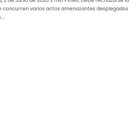
día, 2 de Junio de 2026 2 min PENAL Debe rechazarse la
do concurren varios actos amenazantes desplegados
..