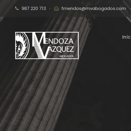
987 220 713
·
fmendos@mvabogados.com
·
Inic