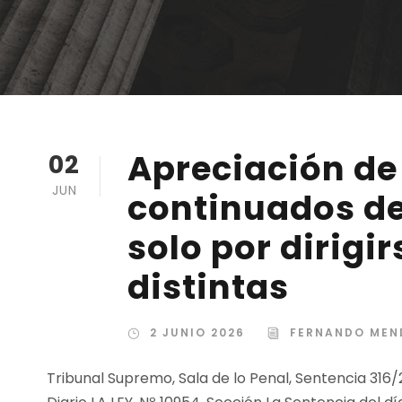
Apreciación de 
02
JUN
continuados d
solo por dirigi
distintas
2 JUNIO 2026
FERNANDO MEN
Tribunal Supremo, Sala de lo Penal, Sentencia 316/