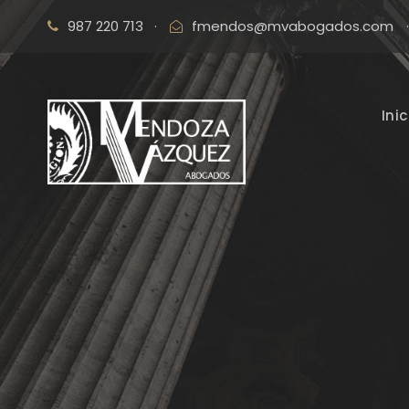
987 220 713
·
fmendos@mvabogados.com
·
Inic