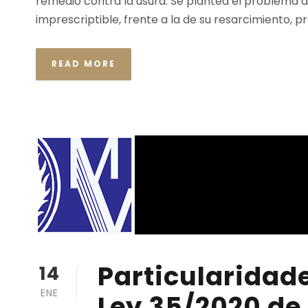
remedio contra la usura. Se plantea el problema de
imprescriptible, frente a la de su resarcimiento, pres
READ MORE
Particularidade
14
ENE
Ley 35/2020 de