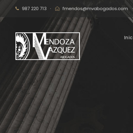
987 220 713
·
fmendos@mvabogados.com
·
Inic