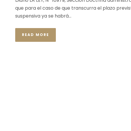
Diario LA LEY, Nº 10979, Sección Doctrina administr
que para el caso de que transcurra el plazo previs
suspensiva ya se habrá...
READ MORE