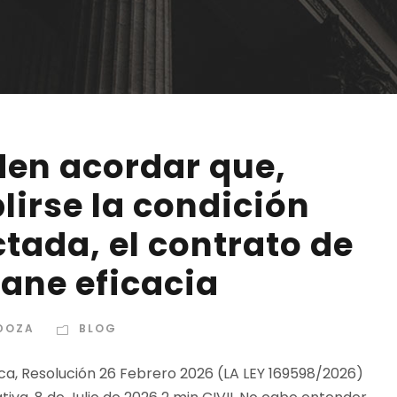
den acordar que,
lirse la condición
tada, el contrato de
ane eficacia
DOZA
BLOG
ica, Resolución 26 Febrero 2026 (LA LEY 169598/2026)