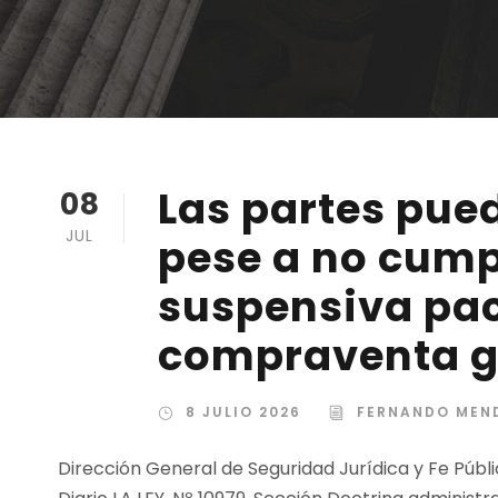
Las partes pue
08
JUL
pese a no cump
suspensiva pac
compraventa g
8 JULIO 2026
FERNANDO MEN
Dirección General de Seguridad Jurídica y Fe Públ