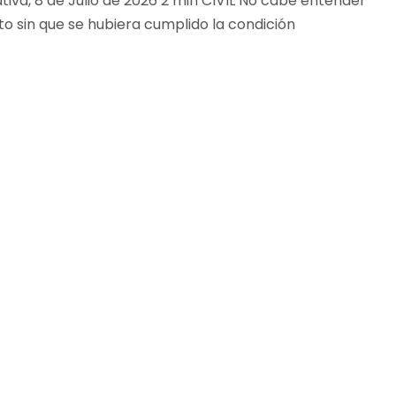
ativa, 8 de Julio de 2026 2 min CIVIL No cabe entender
to sin que se hubiera cumplido la condición